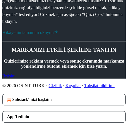
gerçekten memleketinizi uzaydan tanıyabilecek misiniz? 10 soruluk
quizimiz coğrafya bilginizi benzersiz şekilde görsel olarak, “dikey
boyutta” test ediyor! Çözmek için aşağıdaki “Quizi Çöz” butonuna
tıklayın.
Hikâyenin tamamını okuyun
MARKANIZI ETKİLİ ŞEKİLDE TANITIN
Quizlerimize reklam vermek veya sonuç ekranında markanıza
yönlendirme butonu eklemek için bize yazın.
İletişim
© 2026 OSINT TURK
·
Gizlilik
∙
Koşullar
∙
Tahsilat bildirimi
Substack’inizi başlatın
App’i edinin