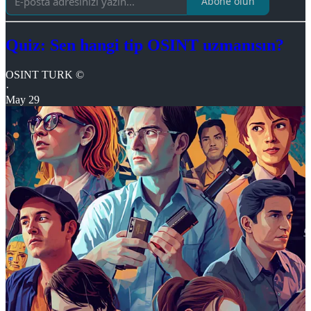
Abone olun
Quiz: Sen hangi tip OSINT uzmanısın?
OSINT TURK ©
·
May 29