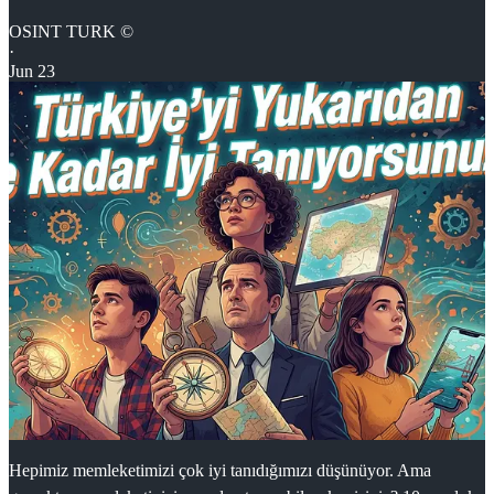
OSINT TURK ©
·
Jun 23
Hepimiz memleketimizi çok iyi tanıdığımızı düşünüyor. Ama