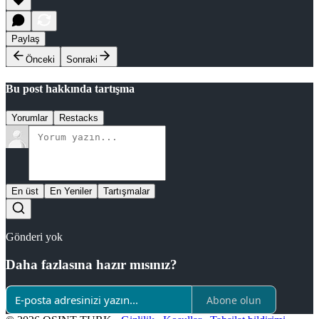
Paylaş
Önceki
Sonraki
Bu post hakkında tartışma
Yorumlar
Restacks
En üst
En Yeniler
Tartışmalar
Gönderi yok
Daha fazlasına hazır mısınız?
Abone olun