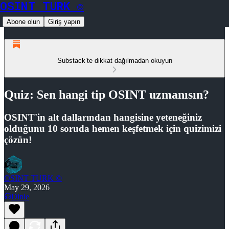
OSINT TURK ©
Abone olun
Giriş yapın
Substack’te dikkat dağılmadan okuyun
Quiz: Sen hangi tip OSINT uzmanısın?
OSINT'in alt dallarından hangisine yeteneğiniz
olduğunu 10 soruda hemen keşfetmek için quizimizi
çözün!
OSINT TURK ©
May 29, 2026
Dinle