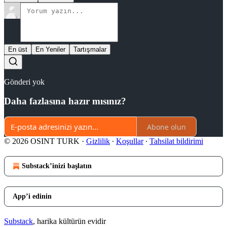
En üst
En Yeniler
Tartışmalar
Gönderi yok
Daha fazlasına hazır mısınız?
Abone olun
© 2026 OSINT TURK
·
Gizlilik
∙
Koşullar
∙
Tahsilat bildirimi
Substack’inizi başlatın
App’i edinin
Substack
, harika kültürün evidir