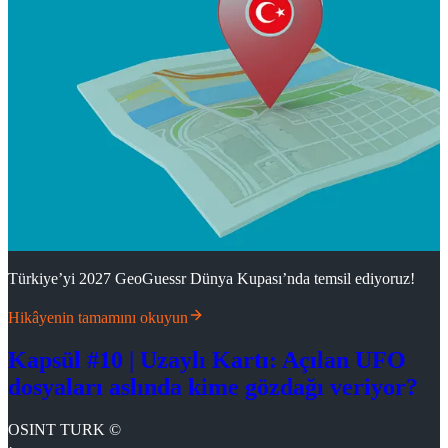
Türkiye’yi 2027 GeoGuessr Dünya Kupası’nda temsil ediyoruz!
Hikâyenin tamamını okuyun
Kapsül #10 | Uzaylı Kartı: Açılan UFO
dosyaları aslında kime gözdağı veriyor?
OSINT TURK ©
·