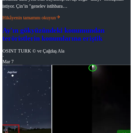
istiyor. Çin’in "genelev istihbara…
Hikâyenin tamamını okuyun
Ay'ın gökyüzündeki konumundan
teröristlerin konumlarına eriştik
OSINT TURK ©
ve
Çağdaş Ala
·
Mar 7