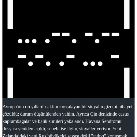
Avrupa'nın on yıllardır aklını kurcalayan bir sinyalin gizemi nihayet
çözüldü; durum düşünülenden vahim. Ayrıca Çin denizinde casus
kaplumbağalar ve balık sürüleri yakalandı. Havana Sendromu
dosyası yeniden açıldı, sebebi ise ilginç sinyaller veriyor. Yeni
Zelanda’daki yeni Rus büyükelçi savaşı değil "tatlıyı" konuşmak