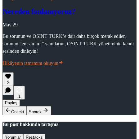
Nereden fonlanıyoruz?
May 29
Bu sorunun ve OSINT TURK’e dair daha birçok merak edilen
sorunun “en samimi” yanıtlarını, OSINT TURK yönetiminin kendi
sesinden dinleyin!
Hikâyenin tamamını okuyun
2
1
Paylaş
Önceki
Sonraki
Bu post hakkında tartışma
Yorumlar
Restacks