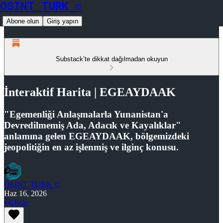
OSINT TURK ©
Abone olun
Giriş yapın
Substack’te dikkat dağılmadan okuyun
İnteraktif Harita | EGEAYDAAK
"Egemenliği Anlaşmalarla Yunanistan'a
Devredilmemiş Ada, Adacık ve Kayalıklar"
anlamına gelen EGEAYDAAK, bölgemizdeki
jeopolitiğin en az işlenmiş ve ilginç konusu.
OSINT TURK ©
Haz 16, 2026
Dinle