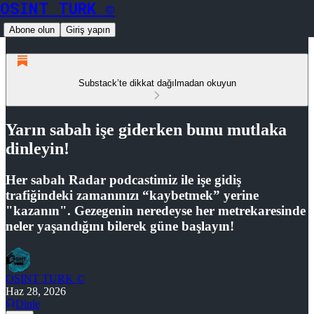
OSINT TURK ©
Abone olun
Giriş yapın
Substack’te dikkat dağılmadan okuyun
Yarın sabah işe giderken bunu mutlaka
dinleyin!
Her sabah Radar podcastimiz ile işe gidiş
trafiğindeki zamanınızı “kaybetmek” yerine
"kazanın". Gezegenin neredeyse her metrekaresinde
neler yaşandığını bilerek güne başlayın!
OSINT TURK ©
Haz 28, 2026
Dinle