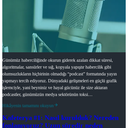
Günümüz haberciliğinde okurun giderek azalan dikkat süresi,
algoritmalar, sansürler ve sığ, kopyala yapıştır habercilik gibi
olumsuzlukların hiçbirinin olmadığı “podcast” formatında yayın
yapmayı tercih ediyoruz. Dünyadaki gelişmeleri en güçlü grafik
işlemciyle, yani beyniniz ve hayal gücünüz ile size aktaran
podcastler, günümüzün medya sektörünün toksi…
Hikâyenin tamamını okuyun
Kafeterya #1: Nasıl kurulduk? Nereden
fonlanıyoruz? Uzun süredir neden