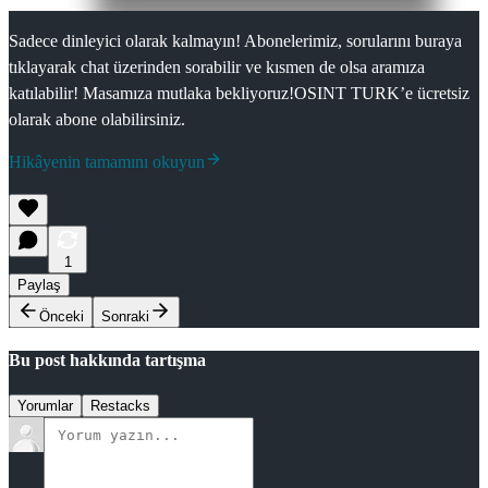
Sadece dinleyici olarak kalmayın! Abonelerimiz, sorularını buraya
tıklayarak chat üzerinden sorabilir ve kısmen de olsa aramıza
katılabilir! Masamıza mutlaka bekliyoruz!OSINT TURK’e ücretsiz
olarak abone olabilirsiniz.
Hikâyenin tamamını okuyun
1
Paylaş
Önceki
Sonraki
Bu post hakkında tartışma
Yorumlar
Restacks