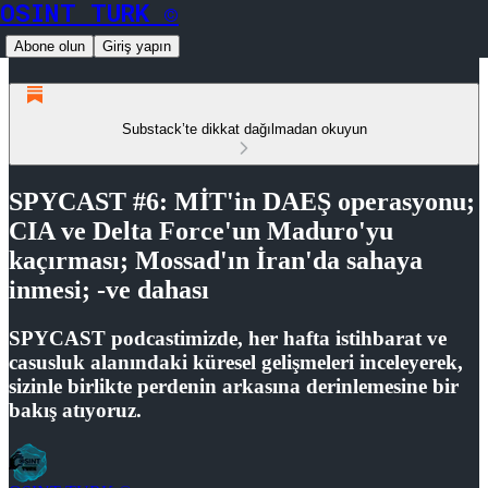
OSINT TURK ©
Abone olun
Giriş yapın
Substack’te dikkat dağılmadan okuyun
SPYCAST #6: MİT'in DAEŞ operasyonu;
CIA ve Delta Force'un Maduro'yu
kaçırması; Mossad'ın İran'da sahaya
inmesi; -ve dahası
SPYCAST podcastimizde, her hafta istihbarat ve
casusluk alanındaki küresel gelişmeleri inceleyerek,
sizinle birlikte perdenin arkasına derinlemesine bir
bakış atıyoruz.