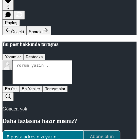
3
Paylaş
Önceki
Sonraki
Bu post hakkında tartışma
Yorumlar
Restacks
En üst
En Yeniler
Tartışmalar
Gönderi yok
Daha fazlasına hazır mısınız?
Abone olun