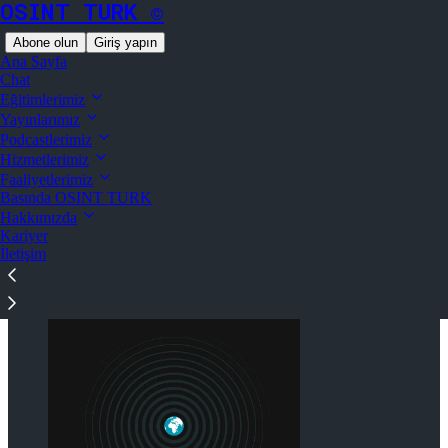
OSINT TURK ©
Abone olun
Giriş yapın
Ana Sayfa
Chat
Eğitimlerimiz
Yayınlarımız
Podcastlerimiz
Substack’te dikkat dağılmadan okuyun
Hizmetlerimiz
Faaliyetlerimiz
Basında OSINT TURK
Soluk Mavi Perspektif
Hakkımızda
Kariyer
İletişim