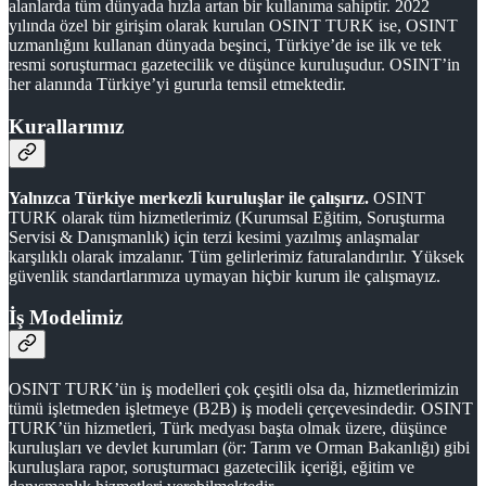
alanlarda tüm dünyada hızla artan bir kullanıma sahiptir. 2022
yılında özel bir girişim olarak kurulan OSINT TURK ise, OSINT
uzmanlığını kullanan dünyada beşinci, Türkiye’de ise ilk ve tek
resmi soruşturmacı gazetecilik ve düşünce kuruluşudur. OSINT’in
her alanında Türkiye’yi gururla temsil etmektedir.
Kurallarımız
Yalnızca Türkiye merkezli kuruluşlar ile çalışırız.
OSINT
TURK olarak tüm hizmetlerimiz (Kurumsal Eğitim, Soruşturma
Servisi & Danışmanlık) için terzi kesimi yazılmış anlaşmalar
karşılıklı olarak imzalanır. Tüm gelirlerimiz faturalandırılır.
Yüksek
güvenlik standartlarımıza uymayan hiçbir kurum ile çalışmayız.
İş Modelimiz
OSINT TURK’ün iş modelleri çok çeşitli olsa da, hizmetlerimizin
tümü işletmeden işletmeye (B2B) iş modeli çerçevesindedir. OSINT
TURK’ün hizmetleri, Türk medyası başta olmak üzere, düşünce
kuruluşları ve devlet kurumları (ör: Tarım ve Orman Bakanlığı) gibi
kuruluşlara rapor, soruşturmacı gazetecilik içeriği, eğitim ve