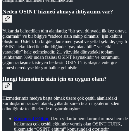
danışmanlık hizmetleri verebilmektedir.
Neden OSINT hizmeti almaya ihtiyacınız var?
Yukarıda bahsedilen tüm alanlarda; “bir şeyi dünyada ilk kez ortaya
çıkarmak” ve bir bilgiye “sadece sizin sahip olmanız” işin kalbini
oluşturur. Üstelik bu bilgiler, tamamen yasal ve şeffaf şekilde, çeşitli
OSINT teknikleri ile edinildiğinde “yayınlanabilir” ve “etki
yaratabilir” hale gelmektedir. 21. yüzyılda dünyadaki toplam
istihbaratın %90’ından fazlası OSINT kaynaklıdır ve kurumunu
çağımıza taşımak isteyen herkesin OSINT’i iş akışına entergre
etmesi neredeyse bir şart haline gelmiştir.
Hangi hizmetimiz sizin için en uygun olanı?
Hizmetlerimiz medya başta olmak üzere çok çeşitli alanlardaki
kuruluşlarımıza özel olarak, yıllardır süren ticari ilişkilerimizden
edindiğimiz tecrübeler ile oluşturulmuştur:
Kurumsal Eğitim
:
Uzun yıllardır hem kurumlarımıza hem de
halkımıza çok çeşitli eğitimler vermiş olan OSINT TURK,
ülkemizde “OSINT eğitimi” konusundaki otoritedir.