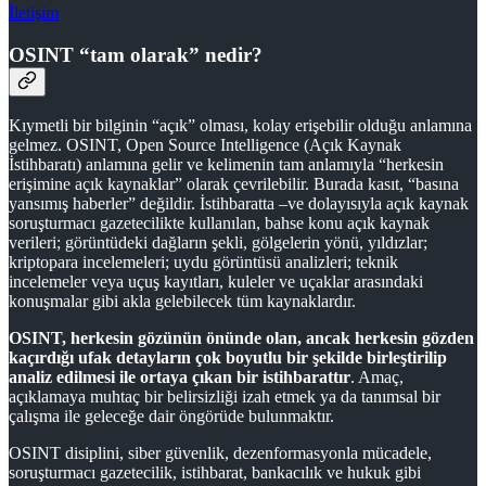
İletişim
OSINT “tam olarak” nedir?
Kıymetli bir bilginin “açık” olması, kolay erişebilir olduğu anlamına
gelmez. OSINT, Open Source Intelligence (Açık Kaynak
İstihbaratı) anlamına gelir ve kelimenin tam anlamıyla “herkesin
erişimine açık kaynaklar” olarak çevrilebilir. Burada kasıt, “basına
yansımış haberler” değildir. İstihbaratta –ve dolayısıyla açık kaynak
soruşturmacı gazetecilikte kullanılan, bahse konu açık kaynak
verileri; görüntüdeki dağların şekli, gölgelerin yönü, yıldızlar;
kriptopara incelemeleri; uydu görüntüsü analizleri; teknik
incelemeler veya uçuş kayıtları, kuleler ve uçaklar arasındaki
konuşmalar gibi akla gelebilecek tüm kaynaklardır.
OSINT, herkesin gözünün önünde olan, ancak herkesin gözden
kaçırdığı ufak detayların çok boyutlu bir şekilde birleştirilip
analiz edilmesi ile ortaya çıkan bir istihbarattır
. Amaç,
açıklamaya muhtaç bir belirsizliği izah etmek ya da tanımsal bir
çalışma ile geleceğe dair öngörüde bulunmaktır.
OSINT disiplini, siber güvenlik, dezenformasyonla mücadele,
soruşturmacı gazetecilik, istihbarat, bankacılık ve hukuk gibi