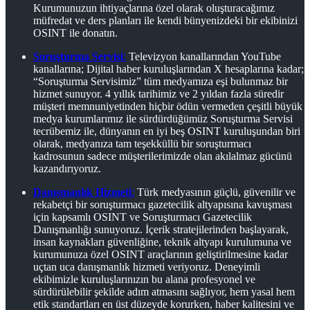
Kurumunuzun ihtiyaçlarına özel olarak oluşturacağımız
müfredat ve ders planları ile kendi bünyenizdeki bir ekibinizi
OSINT ile donatın.
Soruşturma Servisi
:
Televizyon kanallarından YouTube
kanallarına; Dijital haber kuruluşlarından X hesaplarına kadar;
“Soruşturma Servisimiz” tüm medyamıza eşi bulunmaz bir
hizmet sunuyor. 4 yıllık tarihimiz ve 2 yıldan fazla süredir
müşteri memnuniyetinden hiçbir ödün vermeden çeşitli büyük
medya kurumlarımız ile sürdürdüğümüz Soruşturma Servisi
tecrübemiz ile, dünyanın en iyi beş OSINT kuruluşundan biri
olarak, medyanıza tam teşekküllü bir soruşturmacı
kadrosunun sadece müşterilerimizde olan akılalmaz gücünü
kazandırıyoruz.
Danışmanlık Hizmeti
:
Türk medyasının güçlü, güvenilir ve
rekabetçi bir soruşturmacı gazetecilik altyapısına kavuşması
için kapsamlı OSINT ve Soruşturmacı Gazetecilik
Danışmanlığı sunuyoruz. İçerik stratejilerinden başlayarak,
insan kaynakları güvenliğine, teknik altyapı kurulumuna ve
kurumunuza özel OSINT araçlarının geliştirilmesine kadar
uçtan uca danışmanlık hizmeti veriyoruz. Deneyimli
ekibimizle kuruluşlarınızın bu alana profesyonel ve
sürdürülebilir şekilde adım atmasını sağlıyor, hem yasal hem
etik standartları en üst düzeyde korurken, haber kalitesini ve