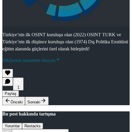
Türkiye’nin ilk OSINT kuruluşu olan (2022) OSINT TURK ve
Türkiye’nin ilk düşünce kuruluşu olan (1974) Dış Politika Enstitüsü
eğitim alanında güçlerini özel olarak birleştirdi!
Hikâyenin tamamını okuyun
1
Paylaş
Önceki
Sonraki
Bu post hakkında tartışma
Yorumlar
Restacks