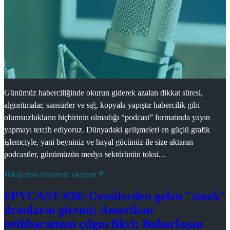
Günümüz haberciliğinde okurun giderek azalan dikkat süresi,
algoritmalar, sansürler ve sığ, kopyala yapıştır habercilik gibi
olumsuzlukların hiçbirinin olmadığı “podcast” formatında yayın
yapmayı tercih ediyoruz. Dünyadaki gelişmeleri en güçlü grafik
işlemciyle, yani beyniniz ve hayal gücünüz ile size aktaran
podcastler, günümüzün medya sektörünün toksi…
Hikâyenin tamamını okuyun
SPYCAST #30: Gemilerden gelen "sinek"
dronların gizemi; Amerikan
istihbaratının çılgın fikri; Buharlaşan