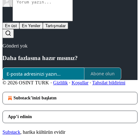
En üst
En Yeniler
Tartışmalar
Gönderi yok
Daha fazlasına hazır mısınız?
Abone olun
© 2026 OSINT TURK
·
Gizlilik
∙
Koşullar
∙
Tahsilat bildirimi
Substack’inizi başlatın
App’i edinin
Substack
, harika kültürün evidir