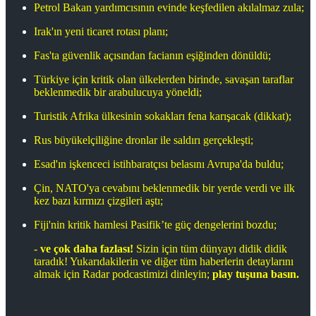
Petrol Bakan yardımcısının evinde keşfedilen akılalmaz zula;
Irak'ın yeni ticaret rotası planı;
Fas'ta güvenlik açısından facianın eşiğinden dönüldü;
Türkiye için kritik olan ülkelerden birinde, savaşan taraflar
beklenmedik bir arabulucuya yöneldi;
Turistik Afrika ülkesinin sokakları fena karışacak (dikkat);
Rus büyükelçiliğine dronlar ile saldırı gerçekleşti;
Esad'ın işkenceci istihbaratçısı belasını Avrupa'da buldu;
Çin, NATO'ya cevabını beklenmedik bir yerde verdi ve ilk
kez bazı kırmızı çizgileri aştı;
Fiji'nin kritik hamlesi Pasifik’te güç dengelerini bozdu;
-
ve çok daha fazlası!
Sizin için tüm dünyayı didik didik
taradık! Yukarıdakilerin ve diğer tüm haberlerin detaylarını
almak için Radar podcastimizi dinleyin;
play tuşuna basın.