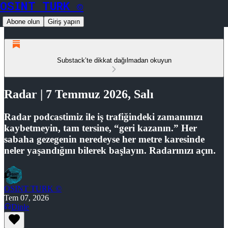
OSINT TURK ©
Abone olun
Giriş yapın
Substack’te dikkat dağılmadan okuyun
Radar | 7 Temmuz 2026, Salı
Radar podcastimiz ile iş trafiğindeki zamanınızı
kaybetmeyin, tam tersine, “geri kazanın.” Her
sabaha gezegenin neredeyse her metre karesinde
neler yaşandığını bilerek başlayın. Radarınızı açın.
OSINT TURK ©
Tem 07, 2026
Dinle