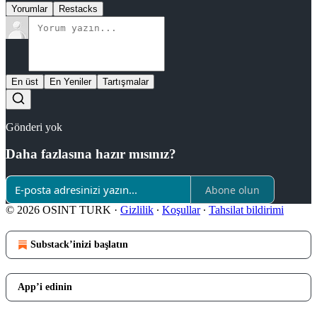
Yorumlar
Restacks
En üst
En Yeniler
Tartışmalar
Gönderi yok
Daha fazlasına hazır mısınız?
Abone olun
© 2026 OSINT TURK
·
Gizlilik
∙
Koşullar
∙
Tahsilat bildirimi
Substack’inizi başlatın
App’i edinin