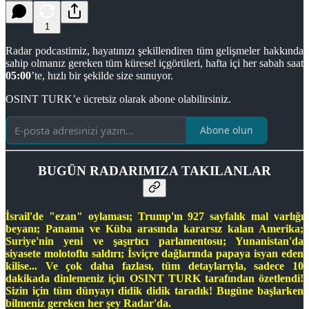
1
Radar podcastimiz, hayatınızı şekillendiren tüm gelişmeler hakkında
sahip olmanız gereken tüm küresel içgörüleri, hafta içi her sabah saat
05:00
’te, hızlı bir şekilde size sunuyor.
OSINT TURK’e ücretsiz olarak abone olabilirsiniz.
Abone olun
BUGÜN RADARIMIZA TAKILANLAR
İsrail'de "ezan" oylaması; Trump'ın 927 sayfalık mal varlığı
beyanı; Panama ve Küba arasında kararsız kalan Amerika;
Suriye'nin yeni ve şaşırtıcı parlamentosu; Yunanistan'da
siyasete molotoflu saldırı; İsviçre dağlarında papaya isyan eden
kilise... Ve çok daha fazlası, tüm detaylarıyla, sadece 10
dakikada dinlemeniz için OSINT TURK tarafından özetlendi!
Sizin için tüm dünyayı didik didik taradık! Bugüne başlarken
bilmeniz gereken her şey Radar'da.