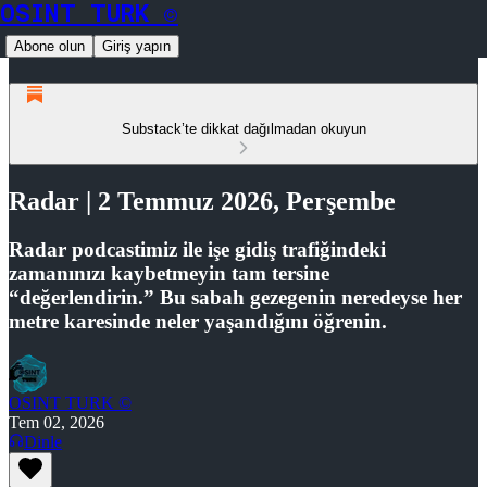
OSINT TURK ©
Abone olun
Giriş yapın
Substack’te dikkat dağılmadan okuyun
Radar | 2 Temmuz 2026, Perşembe
Radar podcastimiz ile işe gidiş trafiğindeki
zamanınızı kaybetmeyin tam tersine
“değerlendirin.” Bu sabah gezegenin neredeyse her
metre karesinde neler yaşandığını öğrenin.
OSINT TURK ©
Tem 02, 2026
Dinle