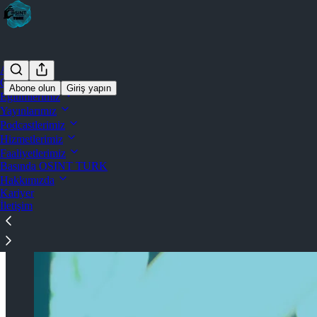
Ana Sayfa
Chat
Abone olun
Giriş yapın
Eğitimlerimiz
Yayınlarımız
OSINTFEST 2027
Podcastlerimiz
Hizmetlerimiz
Faaliyetlerimiz
Basında OSINT TURK
Hakkımızda
Kariyer
İletişim