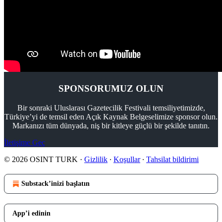
SPONSORUMUZ OLUN
Bir sonraki Uluslarası Gazetecilik Festivali temsiliyetimizde,
Türkiye’yi de temsil eden Açık Kaynak Belgeselimize sponsor olun.
Markanızı tüm dünyada, niş bir kitleye güçlü bir şekilde tanıtın.
İletişime Geç
© 2026 OSINT TURK
·
Gizlilik
∙
Koşullar
∙
Tahsilat bildirimi
Substack’inizi başlatın
App’i edinin