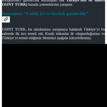
soruşturmacı gazetecilik kuruluşları
(ve Türkiye’den de sadece
OSINT TURK)
burada yeteneklerini yarıştırır.
Amacımız: “Ciddi, iyi ve faydalı gazetecilik”
OSINT TURK, bu uluslararası yarışmaya katılarak Türkiye’yi bu
sahnede ilk kez temsil etti. Kısıtlı imkanlar ile oluşturduğumuz ve
Türkiye’yi temsil ettiğimiz filmimizi aşağıda izleyebilirsiniz.