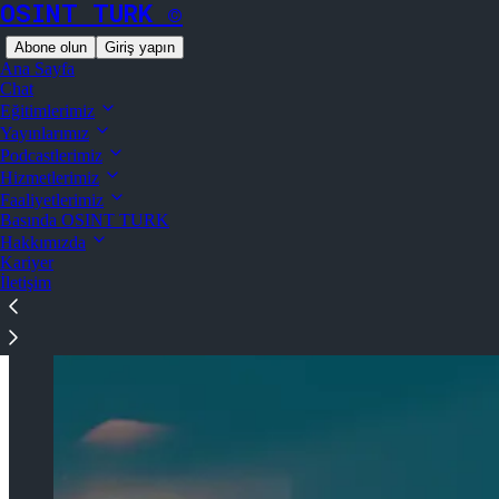
OSINT TURK ©
Abone olun
Giriş yapın
Ana Sayfa
Chat
Eğitimlerimiz
Yayınlarımız
Podcastlerimiz
Substack’te dikkat dağılmadan okuyun
Hizmetlerimiz
Faaliyetlerimiz
Basında OSINT TURK
Açık Kaynak Film Ödülleri
Hakkımızda
Kariyer
İletişim