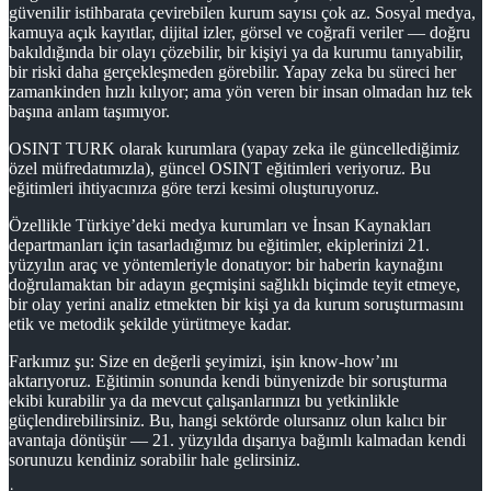
güvenilir istihbarata çevirebilen kurum sayısı çok az. Sosyal medya,
kamuya açık kayıtlar, dijital izler, görsel ve coğrafi veriler — doğru
bakıldığında bir olayı çözebilir, bir kişiyi ya da kurumu tanıyabilir,
bir riski daha gerçekleşmeden görebilir. Yapay zeka bu süreci her
zamankinden hızlı kılıyor; ama yön veren bir insan olmadan hız tek
başına anlam taşımıyor.
OSINT TURK olarak kurumlara (yapay zeka ile güncellediğimiz
özel müfredatımızla), güncel OSINT eğitimleri veriyoruz. Bu
eğitimleri ihtiyacınıza göre terzi kesimi oluşturuyoruz.
Özellikle Türkiye’deki medya kurumları ve İnsan Kaynakları
departmanları için tasarladığımız bu eğitimler, ekiplerinizi 21.
yüzyılın araç ve yöntemleriyle donatıyor: bir haberin kaynağını
doğrulamaktan bir adayın geçmişini sağlıklı biçimde teyit etmeye,
bir olay yerini analiz etmekten bir kişi ya da kurum soruşturmasını
etik ve metodik şekilde yürütmeye kadar.
Farkımız şu: Size en değerli şeyimizi, işin know-how’ını
aktarıyoruz. Eğitimin sonunda kendi bünyenizde bir soruşturma
ekibi kurabilir ya da mevcut çalışanlarınızı bu yetkinlikle
güçlendirebilirsiniz. Bu, hangi sektörde olursanız olun kalıcı bir
avantaja dönüşür — 21. yüzyılda dışarıya bağımlı kalmadan kendi
sorunuzu kendiniz sorabilir hale gelirsiniz.